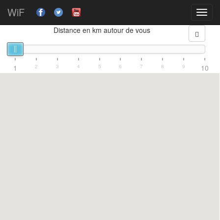
WiF
Toggl
navig
Distance en km autour de vous
1
2
3
4
5
6
7
8
9
10